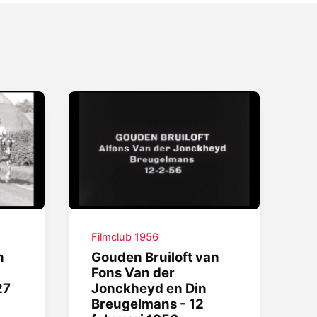
Filmclub 1956
n
Gouden Bruiloft van
Fons Van der
27
Jonckheyd en Din
Breugelmans - 12