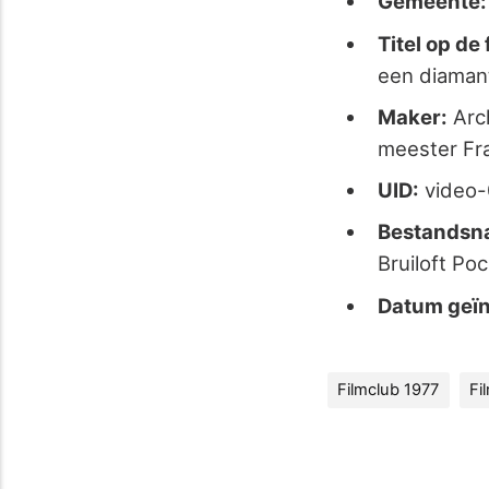
Gemeente:
Titel op de 
een diaman
Maker:
Arch
meester Fra
UID:
video
Bestandsn
Bruiloft Po
Datum geïn
Filmclub 1977
Fi