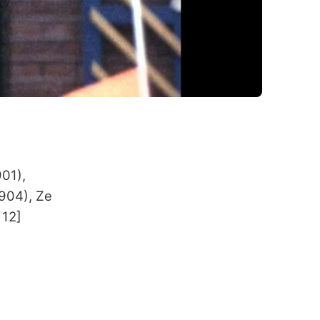
01),
904), Ze
 12]