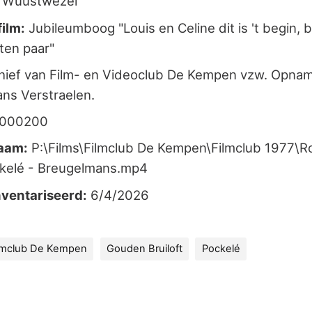
Wuustwezel
film:
Jubileumboog "Louis en Celine dit is 't begin, b
ten paar"
ief van Film- en Videoclub De Kempen vzw. Opnam
ns Verstraelen.
-000200
aam:
P:\Films\Filmclub De Kempen\Filmclub 1977\Ro
ckelé - Breugelmans.mp4
ventariseerd:
6/4/2026
lmclub De Kempen
Gouden Bruiloft
Pockelé