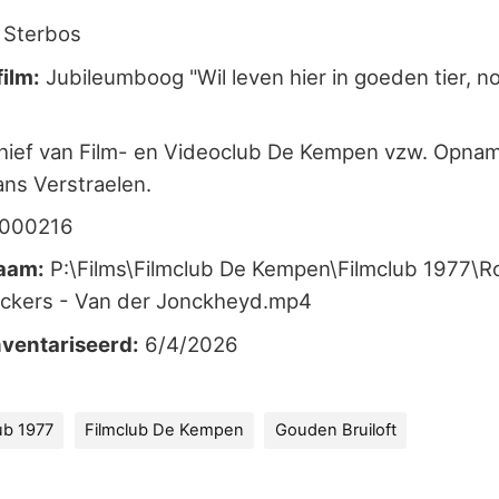
Sterbos
film:
Jubileumboog "Wil leven hier in goeden tier, n
ief van Film- en Videoclub De Kempen vzw. Opnam
ns Verstraelen.
-000216
aam:
P:\Films\Filmclub De Kempen\Filmclub 1977\Ro
anckers - Van der Jonckheyd.mp4
ventariseerd:
6/4/2026
ub 1977
Filmclub De Kempen
Gouden Bruiloft