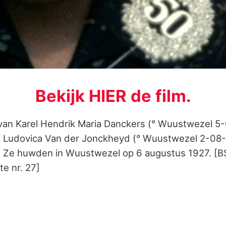
Bekijk HIER de film.
van Karel Hendrik Maria Danckers (° Wuustwezel 5
n Ludovica Van der Jonckheyd (° Wuustwezel 2-08
. Ze huwden in Wuustwezel op 6 augustus 1927. [
te nr. 27]