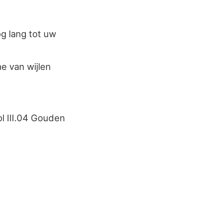
og lang tot uw
e van wijlen
l III.04 Gouden