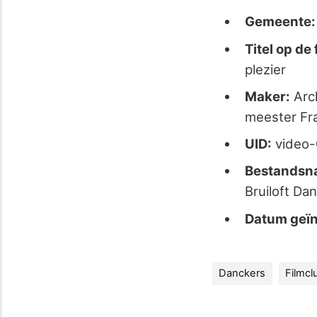
Gemeente:
Titel op de 
plezier
Maker:
Arch
meester Fra
UID:
video
Bestandsn
Bruiloft D
Datum geïn
Danckers
Filmcl